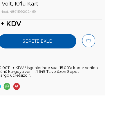
Volt, 10'lu Kart
rkod: 4891199202469
 + KDV
SEPETE EKLE
0.00TL + KDV / İşgünlerinde saat 15.00'a kadar verilen
şgünü kargoya verilir. 1.649 TL ve üzeri Sepet
kargo ücretsizdir.