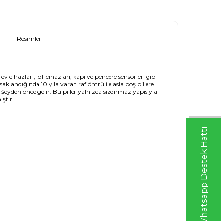
Resimler
cihazları, IoT cihazları, kapı ve pencere sensörleri gibi
aklandığında 10 yıla varan raf ömrü ile asla boş pillere
 şeyden önce gelir. Bu piller yalnızca sızdırmaz yapısıyla
ıştır.
Whatsapp Destek Hattı