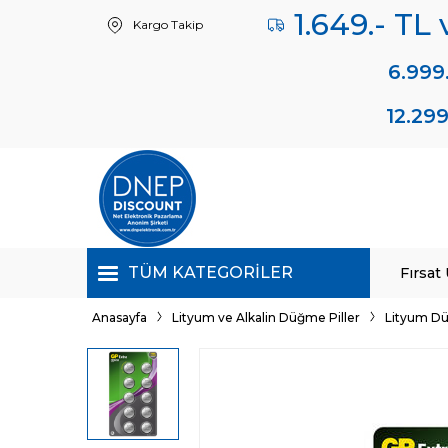
1.649.- TL
Kargo Takip
6.999
12.299
TÜM KATEGORILER
Fırsat
Anasayfa
Lityum ve Alkalin Düğme Piller
Lityum Dü