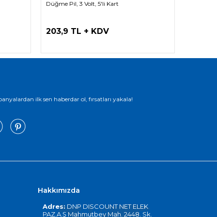
Düğme Pil, 3 Volt, 5'li Kart
Düğme Pil,
203,9 TL + KDV
72,1 T
yalardan ilk sen haberdar ol, fırsatları yakala!
Hakkımızda
Adres:
DNP DISCOUNT NET ELEK
PAZ.A.Ş Mahmutbey Mah. 2448. Sk.