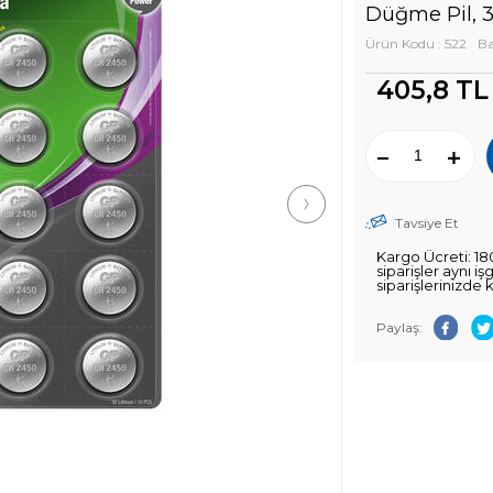
Düğme Pil, 3 
Ürün Kodu : 522
Ba
405,8
TL
Tavsiye Et
Kargo Ücreti: 18
siparişler aynı i
siparişlerinizde 
Paylaş: