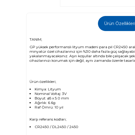
Ürün Özellikler
TANIM;
GP yüksek performanslı lityum madeni para pil CR2450 araba ana
minyatür özel cihazlarınız için %30 daha fazla güç sağlayabili
yakalanmayacaksınız. Aşırı koşullar altında bile çalışacak şeki
cihazlarınızı korumak için değil, aynı zamanda özenle tasarl
Ürün özellikleri;
Kimya: Lityum
Nominal Voltaj: 3V
Boyut: ⌀5 x 5.0 mm
Ağırlık: 6.6g
Raf Ömrü: 10 yıl
Karşı referans kodları;
CR2450 / DL2450 / 2450