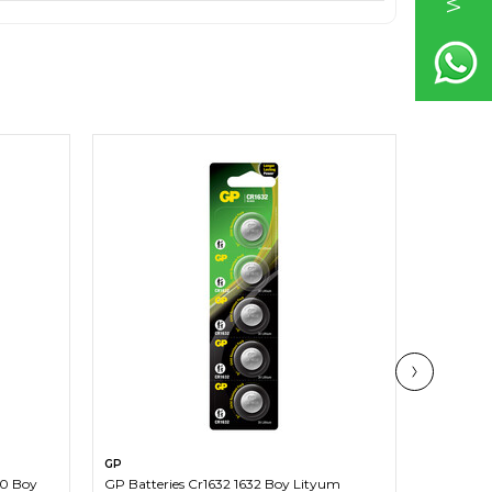
SEPETE EKLE
GP
GP
20 Boy
GP Batteries Cr1632 1632 Boy Lityum
GP Batte