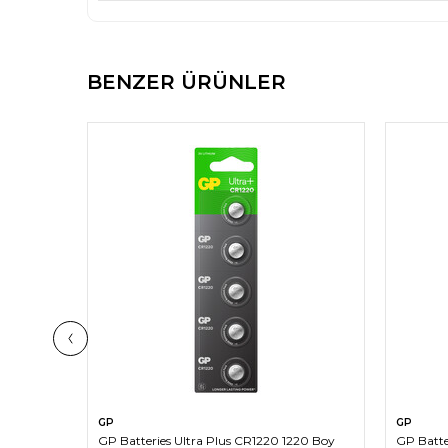
BENZER ÜRÜNLER
Yeni
SEPETE EKLE
GP
GP
ğme Pil,
GP Batteries Ultra Plus CR1220 1220 Boy
GP Batte