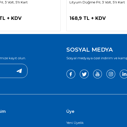
, 3 Volt, 5'li Kart
Lityum Düğme Pil, 3 Volt, 5’li Kart
 TL + KDV
168,9 TL + KDV
SOSYAL MEDYA
mize kayıt olun.
Sosyal medyaya özel indirim ve kampan
işim
Üye
Yeni Üyelik