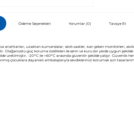
i
Ödeme Seçenekleri
Tavsiye Et
Yorumlar (0)
htarları, uzaktan kumandalar, akıllı saatler, kan şekeri monitörleri, akıllı ev 
r. Olağanüstü güç koruma özellikleri ile serin ve kuru bir yerde uygun şekilde s
lde üretilmiştir, -20°C ile +60°C arasında güvenilir şekilde çalışır. Güvenlik her
anmış çocuklara dayanıklı ambalajlarıyla sevdiklerinizi korumak için tasarlanm