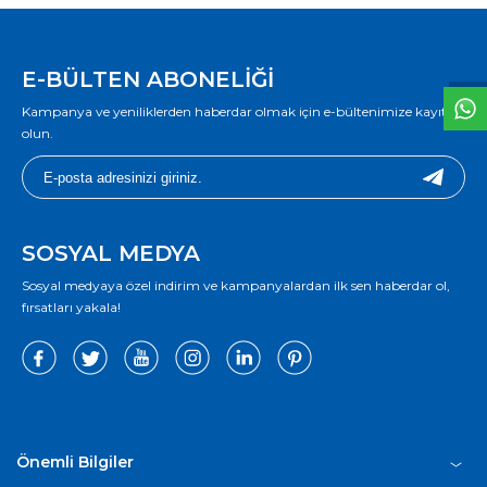
W
h
t
s
a
p
p
D
e
s
e
H
a
t
t
E-BÜLTEN ABONELİĞİ
Kampanya ve yeniliklerden haberdar olmak için e-bültenimize kayıt
olun.
SOSYAL MEDYA
Sosyal medyaya özel indirim ve kampanyalardan ilk sen haberdar ol,
fırsatları yakala!
Önemli Bilgiler