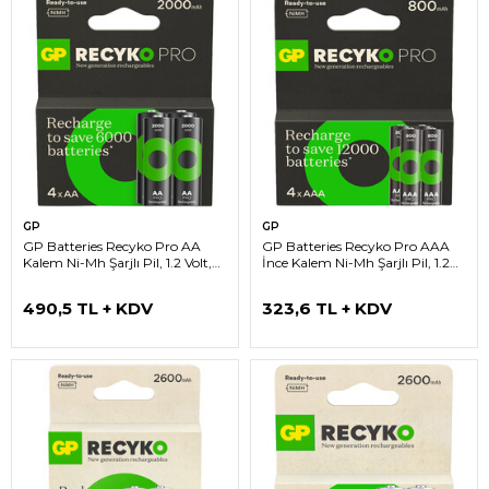
GP
GP
GP Batteries Recyko Pro AA
GP Batteries Recyko Pro AAA
Kalem Ni-Mh Şarjlı Pil, 1.2 Volt,
İnce Kalem Ni-Mh Şarjlı Pil, 1.2
4’lü Kart
Volt, 4’lü Kart
490,5 TL + KDV
323,6 TL + KDV