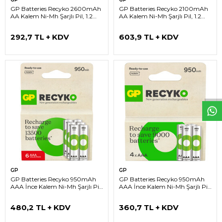
GP Batteries Recyko 2600mAh
GP Batteries Recyko 2100mAh
AA Kalem Ni-Mh Şarjlı Pil, 1.2
AA Kalem Ni-Mh Şarjlı Pil, 1.2
Volt, 2’li Kart
Volt, 6’lı Kart
292,7 TL + KDV
603,9 TL + KDV
W
h
t
s
a
p
p
D
e
s
e
H
a
t
t
GP
GP
GP Batteries Recyko 950mAh
GP Batteries Recyko 950mAh
AAA İnce Kalem Ni-Mh Şarjlı Pil,
AAA İnce Kalem Ni-Mh Şarjlı Pil,
1.2 Volt, 6’lı Kart
1.2 Volt, 4'lü Kart
480,2 TL + KDV
360,7 TL + KDV