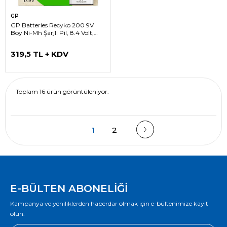
GP
GP Batteries Recyko 200 9V
Boy Ni-Mh Şarjlı Pil, 8.4 Volt,
Tekli Kart
319,5 TL + KDV
Toplam 16 ürün görüntüleniyor.
1
2
E-BÜLTEN ABONELİĞİ
Kampanya ve yeniliklerden haberdar olmak için e-bültenimize kayıt
olun.