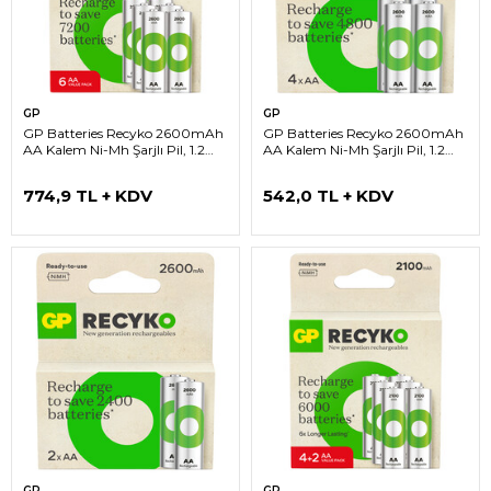
GP
GP
GP Batteries Recyko 2600mAh
GP Batteries Recyko 2600mAh
AA Kalem Ni-Mh Şarjlı Pil, 1.2
AA Kalem Ni-Mh Şarjlı Pil, 1.2
Volt, 6’lı Kart
Volt, 4’lü Kart
774,9 TL + KDV
542,0 TL + KDV
GP
GP