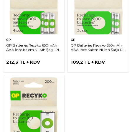
GP
GP
GP Batteries Recyko 650mAh
GP Batteries Recyko 650mAh
AAA İnce Kalem Ni-Mh Şarjlı Pil,
AAA İnce Kalem Ni-Mh Şarjlı Pil,
1.2 Volt, 4'lü Kart
1.2 Volt, 2’li Kart
212,3 TL + KDV
109,2 TL + KDV