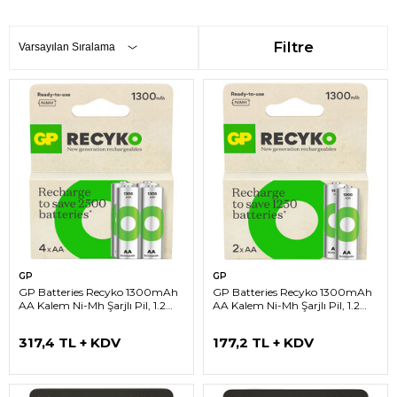
Filtre
GP
GP
GP Batteries Recyko 1300mAh
GP Batteries Recyko 1300mAh
AA Kalem Ni-Mh Şarjlı Pil, 1.2
AA Kalem Ni-Mh Şarjlı Pil, 1.2
Volt, 4’lü Kart
Volt, 2’li Kart
317,4 TL + KDV
177,2 TL + KDV