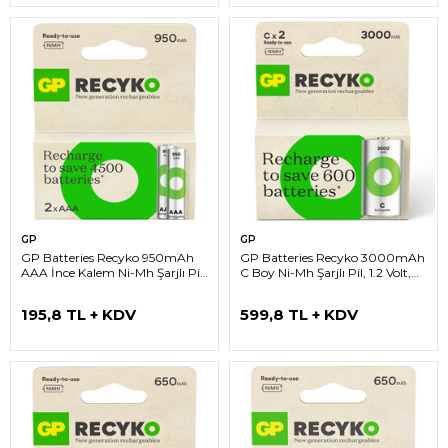
GP
GP
GP Batteries Recyko 950mAh
GP Batteries Recyko 3000mAh
AAA İnce Kalem Ni-Mh Şarjlı Pil,
C Boy Ni-Mh Şarjlı Pil, 1.2 Volt,
1.2 Volt, 2’li Kart
2’li Kart
195,8 TL + KDV
599,8 TL + KDV