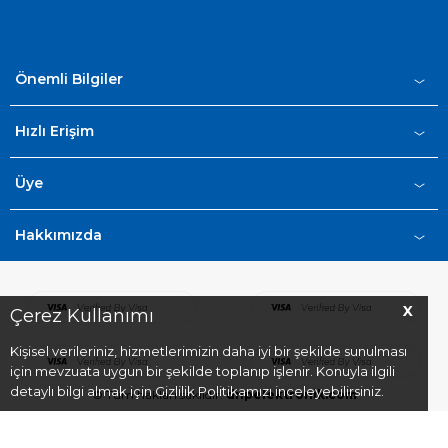
Önemli Bilgiler
Hızlı Erişim
Üye
Hakkımızda
X
Çerez Kullanımı
Kişisel verileriniz, hizmetlerimizin daha iyi bir şekilde sunulması
için mevzuata uygun bir şekilde toplanıp işlenir. Konuyla ilgili
detaylı bilgi almak için Gizlilik Politikamızı inceleyebilirsiniz.
© Tüm hakları saklıdır.
dnpelektronik.com
T
-Soft
E-Ticaret
Sistemleriyle Hazırlanmıştır.