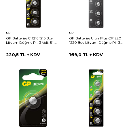
GP
GP
GP Batteries Cr1216 1216 Boy
GP Batteries Ultra Plus CR1220
Lityum Düğme Pil, 3 Volt, 5'li
1220 Boy Lityum Düğme Pil, 3
Kart
Volt, 5’li Kart
220,5 TL + KDV
169,0 TL + KDV