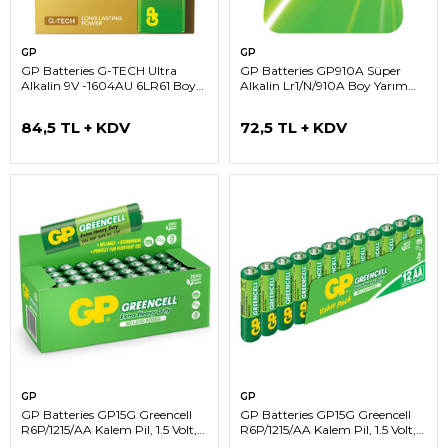
GP
GP
GP Batteries G-TECH Ultra
GP Batteries GP910A Süper
Alkalin 9V -1604AU 6LR61 Boy
Alkalin Lr1/N/910A Boy Yarım
9V Pil Tekli Kart
Kalem Pil, 1.5 Volt, 2'li Kart
84,5 TL + KDV
72,5 TL + KDV
GP
GP
GP Batteries GP15G Greencell
GP Batteries GP15G Greencell
R6P/1215/AA Kalem Pil, 1.5 Volt,
R6P/1215/AA Kalem Pil, 1.5 Volt,
40'lı Kutu
12'li Paket