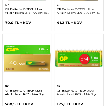
GP
GP
GP Batteries G-TECH Ultra
GP Batteries G-TECH Ultra
Alkalin Kalem LR6 - AA Boy 1.5V
Alkalin Kalem LR6 - AA Boy 1.5V
Pil 4'lü Kart
Pil 2'li Kart
70,0 TL + KDV
41,2 TL + KDV
GP
GP
GP Batteries G-TECH Ultra
GP Batteries G-TECH Ultra
Alkalin İnce LR03 - AAA Boy
Alkalin İnce LR03 - AAA Boy
1.5V Pil 40'lı Kutu
1.5V Pil 12'li Shrink
580,9 TL + KDV
175,1 TL + KDV