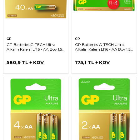
GP
GP
GP Batteries G-TECH Ultra
GP Batteries G-TECH Ultra
Alkalin Kalem LR6 - AA Boy 1.5V
Alkalin Kalem LR6 - AA Boy 1.5V
Pil 40'lı Kutu
Pil 12'li Shrink
580,9 TL + KDV
175,1 TL + KDV