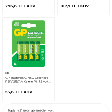
296,6 TL + KDV
107,9 TL + KDV
GP
GP Batteries GP15G Greencell
R6P/1215/AA Kalem Pil, 1.5 Volt,
4'lü Kart
53,6 TL + KDV
Toplam 21 ürün görüntüleniyor.