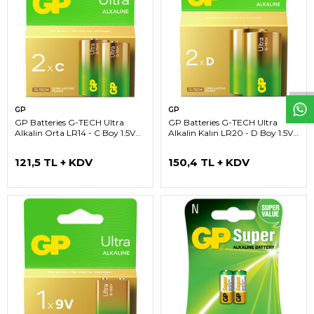
W
h
t
s
a
p
p
D
e
s
e
H
a
t
t
GP
GP
GP Batteries G-TECH Ultra
GP Batteries G-TECH Ultra
Alkalin Orta LR14 - C Boy 1.5V
Alkalin Kalın LR20 - D Boy 1.5V
Pil 2'li Kart
Pil 2'li Kart
121,5 TL + KDV
150,4 TL + KDV