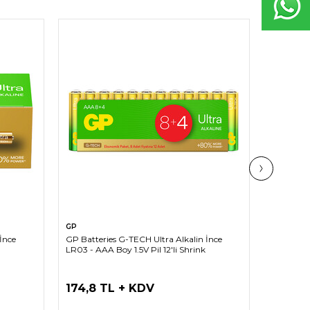
SEPETE EKLE
GP
GP
İnce
GP Batteries G-TECH Ultra Alkalin İnce
GP Batter
LR03 - AAA Boy 1.5V Pil 12'li Shrink
LR03 - AA
174,8 TL + KDV
69,9 T