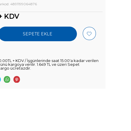
rkod: 4891199064876
+ KDV
SEPETE EKLE
0.00TL + KDV / İşgünlerinde saat 15.00'a kadar verilen
şgünü kargoya verilir. 1.649 TL ve üzeri Sepet
kargo ücretsizdir.