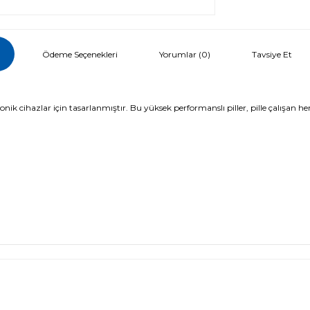
i
Ödeme Seçenekleri
Tavsiye Et
Yorumlar (0)
tronik cihazlar için tasarlanmıştır. Bu yüksek performanslı piller, pille çalışan