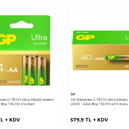
SEPETE EKLE
SEPETE EKLE
GP
ries G-TECH Ultra Alkalin Kalem
GP Batteries G-TECH Ultra Alkalin 
Boy 1.5V Pil 4'lü Kart
LR03 - AAA Boy 1.5V Pil 40'lı Kutu
TL + KDV
579,9 TL + KDV