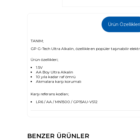
Ürün Özellikler
TANIM;
GP G-Tech Ultra Alkalin, özellikle en popüler taşınabilir elek
Ürün özellikleri;
1.5V
AA Boy Ultra Alkalin
10 yıla kadar raf ömrü
Akmalara karşı korumalı
Karşı referans kodları;
LR6 / AA / MN1500 / GP15AU-VS12
BENZER ÜRÜNLER