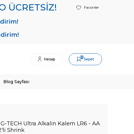
RGO ÜCRETSİZ!
Favoriler
dirim!
ndirim!
0
Hesap
Sepet
Blog Sayfası
 G-TECH Ultra Alkalin Kalem LR6 - AA
2'li Shrink