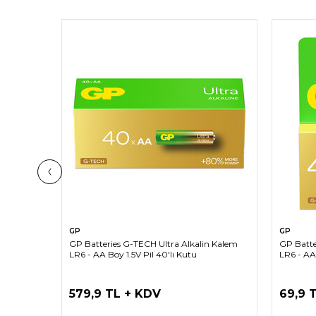
SEPETE EKLE
GP
GP
 9V
GP Batteries G-TECH Ultra Alkalin Kalem
GP Batte
rt
LR6 - AA Boy 1.5V Pil 40'lı Kutu
LR6 - AA 
579,9 TL + KDV
69,9 