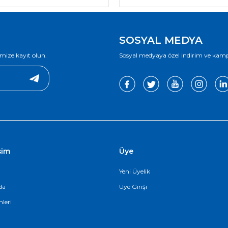
SOSYAL MEDYA
mize kayıt olun.
Sosyal medyaya özel indirim ve kampan
işim
Üye
Yeni Üyelik
da
Üye Girişi
nleri