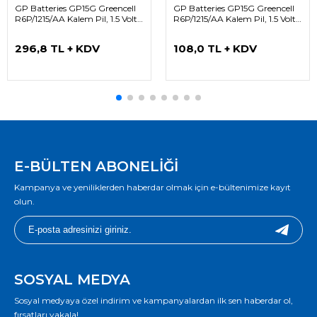
GP Batteries GP15G Greencell
GP Batteries GP15G Greencell
R6P/1215/AA Kalem Pil, 1.5 Volt,
R6P/1215/AA Kalem Pil, 1.5 Volt,
40'lı Kutu
12'li Paket
296,8 TL + KDV
108,0 TL + KDV
E-BÜLTEN ABONELİĞİ
Kampanya ve yeniliklerden haberdar olmak için e-bültenimize kayıt
olun.
SOSYAL MEDYA
Sosyal medyaya özel indirim ve kampanyalardan ilk sen haberdar ol,
fırsatları yakala!