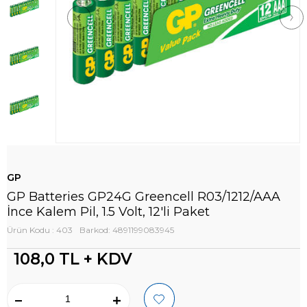
GP
GP Batteries GP24G Greencell R03/1212/AAA
İnce Kalem Pil, 1.5 Volt, 12'li Paket
Ürün Kodu : 403
Barkod: 4891199083945
108,0
TL + KDV