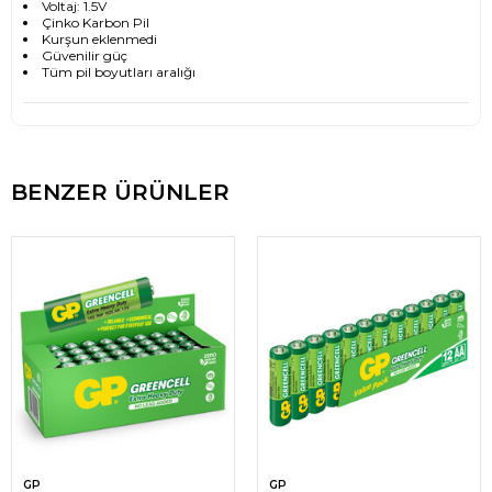
Voltaj: 1.5V
Çinko Karbon Pil
Kurşun eklenmedi
Güvenilir güç
Tüm pil boyutları aralığı
BENZER ÜRÜNLER
GP
GP