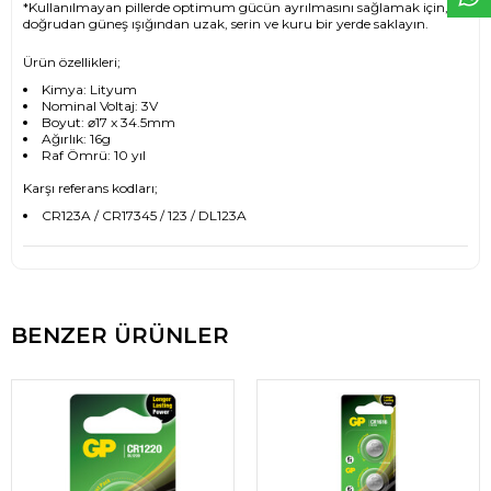
*Kullanılmayan pillerde optimum gücün ayrılmasını sağlamak için,
doğrudan güneş ışığından uzak, serin ve kuru bir yerde saklayın.
Ürün özellikleri;
Kimya: Lityum
Nominal Voltaj: 3V
Boyut: ⌀17 x 34.5mm
Ağırlık: 16g
Raf Ömrü: 10 yıl
Karşı referans kodları;
CR123A / CR17345 / 123 / DL123A
BENZER ÜRÜNLER