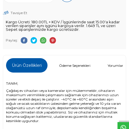
Tavsiye Et
Kargo Ücreti: 180.00TL + KDV / İşgünlerinde saat 15.00'a kadar
verilen siparişler aynı işgünü kargoya verilir. 1.649 TL ve üzeri
Sepet siparişlerinizde kargo ücretsizdir.
Paylaş:
Ürün Özellikleri
Ödeme Seçenekleri
Yorumlar (0)
TANIM;
Çağdaş ev cihazları veya kameralar için mükemmeldir, cihazların
maksimum verimlilikle çalışmasını sağlamak için cihazlarınızı uzun
W
h
t
s
a
p
p
D
e
s
e
H
a
t
t
süreler ve etkili deşarj ile çalıştırır. -40°C ile +60°C arasındaki aşırı
soğuk ve sıcak sıcaklıkların üstesinden gelme yeteneği ve 10 yıla varan
olağanüstü uzun raf ömrüyle, depolamada kendiliğinden boşalma
korkusu olmadan stok yapabilirsiniz. Siz ve cihazlarınız için mutlak
koruma sağlayan kalitemiz, uluslararası güvenlik standartlarına
kesinlikle uygundur.