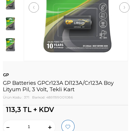
GP
GP Batteries GPCr123A Dl123A/Cr123A Boy
Lityum Pil, 3 Volt, Tekli Kart
Ürün Kodu : 371
Barkod: 4891199001086
113,3
TL + KDV