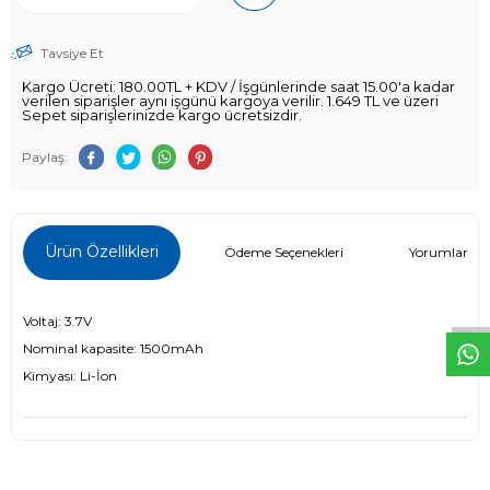
Tavsiye Et
Kargo Ücreti: 180.00TL + KDV / İşgünlerinde saat 15.00'a kadar
verilen siparişler aynı işgünü kargoya verilir. 1.649 TL ve üzeri
Sepet siparişlerinizde kargo ücretsizdir.
Paylaş:
W
h
t
s
a
p
p
D
e
s
e
H
a
t
t
Ürün Özellikleri
Ödeme Seçenekleri
Yorumlar (0)
Voltaj: 3.7V
Nominal kapasite:
1500mAh
Kimyası: Li-İon