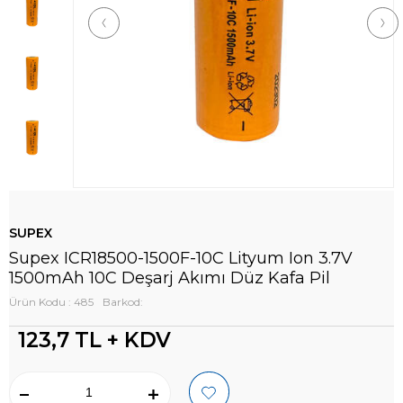
SUPEX
Supex ICR18500-1500F-10C Lityum Ion 3.7V
1500mAh 10C Deşarj Akımı Düz Kafa Pil
Ürün Kodu : 485
Barkod:
123,7
TL + KDV