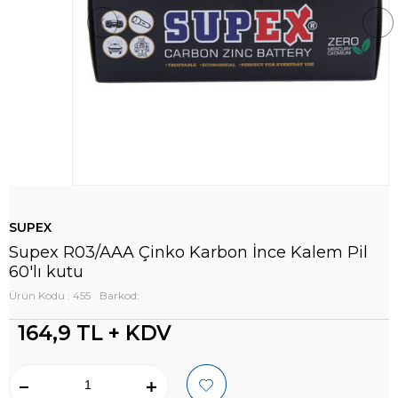
SUPEX
Supex R03/AAA Çinko Karbon İnce Kalem Pil
60'lı kutu
Ürün Kodu : 455
Barkod:
164,9
TL + KDV