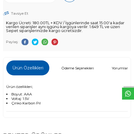
Tavsiye Et
Kargo Ücreti: 180.00TL + KDV / İşgünlerinde saat 15.00'a kadar
verilen siparişler aynı işgünü kargoya verilir. 1.649 TL ve üzeri
Sepet siparişlerinizde kargo ücretsizdir.
Paylaş:
W
h
t
s
a
p
p
D
e
s
e
H
a
t
t
Ürün Özellikleri
Ödeme Seçenekleri
Yorumlar (0)
Ürün özellikleri;
Boyut: AAA
Voltaj: 1.5V
Çinko Karbon Pil