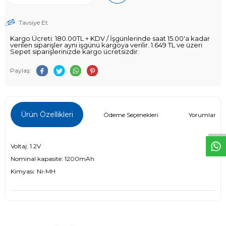
Tavsiye Et
Kargo Ücreti: 180.00TL + KDV / İşgünlerinde saat 15.00'a kadar
verilen siparişler aynı işgünü kargoya verilir. 1.649 TL ve üzeri
Sepet siparişlerinizde kargo ücretsizdir.
Paylaş:
W
h
t
s
a
p
p
D
e
s
e
H
a
t
t
Ürün Özellikleri
Ödeme Seçenekleri
Yorumlar (0)
Voltaj: 1.2V
Nominal kapasite:
1200mAh
Kimyası: Ni-MH