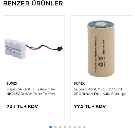
BENZER ÜRÜNLER
SUPEX
SUPEX
Supex SP-300 3'lü Kısa 3.6V
Supex SP2000SC 1.2V NiCd
NiCd 300mAh Telsiz Telefon
2000mAh Düz Kafa Süpürge
Pili fişli
Pili
72,1 TL + KDV
77,5 TL + KDV