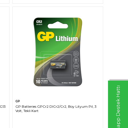
Whatsapp Destek Hattı
SEPETE EKLE
GP
AG13
GP Batteries GPCr2 DlCr2/Cr2, Boy Lityum Pil, 3
Volt, Tekli Kart