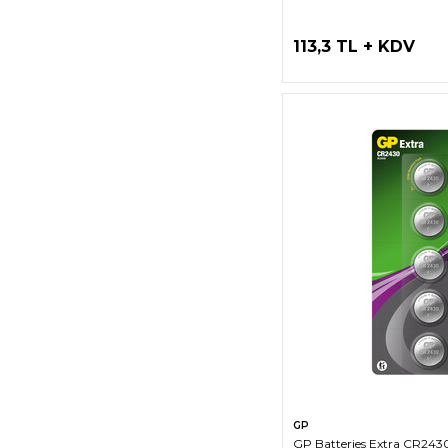
113,3 TL + KDV
SEPETE EK
GP
GP Batteries Extra CR24