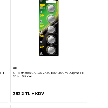
SEPETE EKLE
GP
Pil,
GP Batteries Cr2430 2430 Boy Lityum Düğme Pil,
3 Volt, 5'li Kart
282,2 TL + KDV