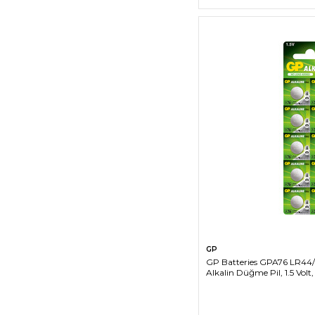
SEPETE EK
GP
GP Batteries GPA76 LR44
Alkalin Düğme Pil, 1.5 Volt,