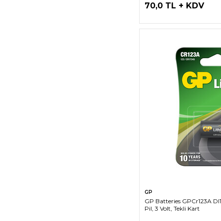
70,0 TL + KDV
SEPETE EK
GP
GP Batteries GPCr123A Dl
Pil, 3 Volt, Tekli Kart