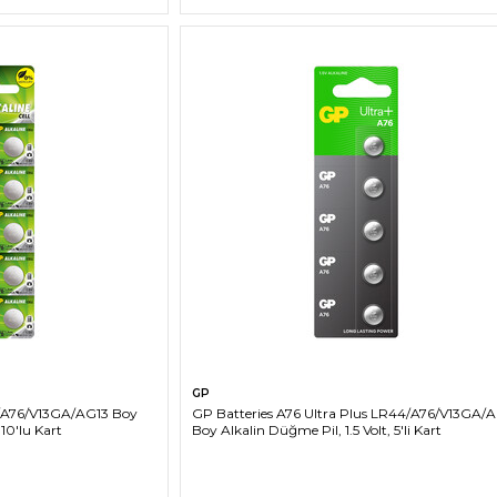
LE
SEPETE EKLE
GP
/A76/V13GA/AG13 Boy
GP Batteries A76 Ultra Plus LR44/A76/V13GA/
 10'lu Kart
Boy Alkalin Düğme Pil, 1.5 Volt, 5'li Kart