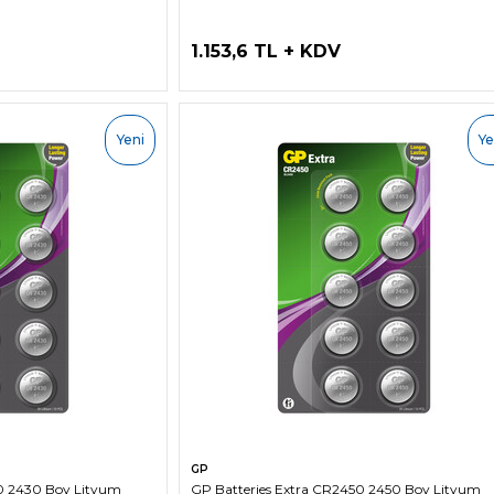
1.153,6 TL + KDV
Yeni
Ye
LE
SEPETE EKLE
GP
30 2430 Boy Lityum
GP Batteries Extra CR2450 2450 Boy Lityum