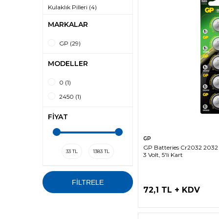
Kulaklık Pilleri
(4)
MARKALAR
GP
(29)
MODELLER
0
(1)
2450
(1)
FIYAT
SEPETE EK
GP
GP Batteries Cr2032 2032
33 TL
1383 TL
3 Volt, 5'li Kart
FİLTRELE
72,1 TL + KDV