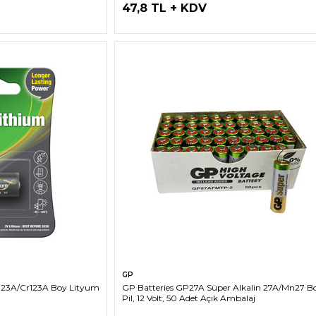
47,8 TL + KDV
LE
SEPETE EKLE
GP
123A/Cr123A Boy Lityum
GP Batteries GP27A Süper Alkalin 27A/Mn27 B
Pil, 12 Volt, 50 Adet Açık Ambalaj