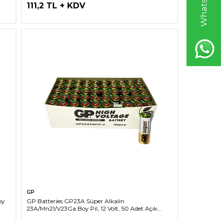
111,2 TL + KDV
SEPETE EKLE
GP
oy
GP Batteries GP23A Süper Alkalin
23A/Mn21/V23Ga Boy Pil, 12 Volt, 50 Adet Açık
Ambalaj