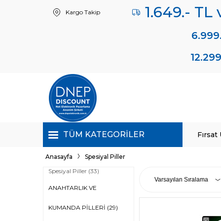
1.649.- TL
Kargo Takip
6.999
12.299
TÜM KATEGORILER
Fırsat
Anasayfa
Spesiyal Piller
Spesiyal Piller
(33)
ANAHTARLIK VE
KUMANDA PILLERI
(29)